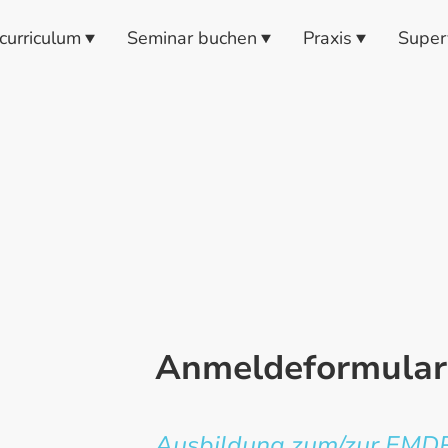
urriculum
Seminar buchen
Praxis
Superv
Anmeldeformular
Ausbildung zum/zur EMDR-