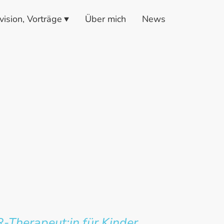
ision, Vorträge
Über mich
News
Therapeut:in für Kinder